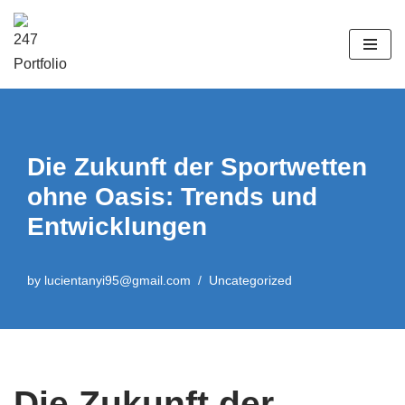
Skip
to
content
Die Zukunft der Sportwetten
ohne Oasis: Trends und
Entwicklungen
by
lucientanyi95@gmail.com
Uncategorized
Die Zukunft der