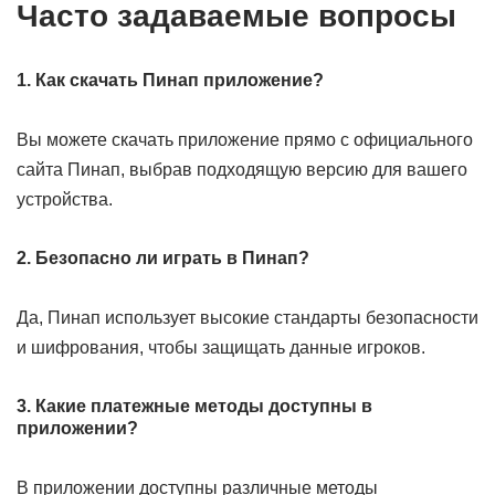
Часто задаваемые вопросы
1. Как скачать Пинап приложение?
Вы можете скачать приложение прямо с официального
сайта Пинап, выбрав подходящую версию для вашего
устройства.
2. Безопасно ли играть в Пинап?
Да, Пинап использует высокие стандарты безопасности
и шифрования, чтобы защищать данные игроков.
3. Какие платежные методы доступны в
приложении?
В приложении доступны различные методы