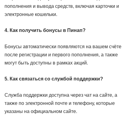
пополнения и вывода средств, включая карточки и
электронные кошельки.
4. Как получить бонусы в Пинап?
Бонусы автоматически появляются на вашем счёте
после регистрации и первого пополнения, а также
могут быть доступны в рамках акций.
5. Как связаться со службой поддержки?
Служба поддержки доступна через чат на сайте, а
также по электронной почте и телефону, которые
указаны на официальном сайте.