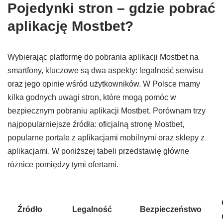
Pojedynki stron – gdzie pobrać
aplikację Mostbet?
Wybierając platformę do pobrania aplikacji Mostbet na
smartfony, kluczowe są dwa aspekty: legalność serwisu
oraz jego opinie wśród użytkowników. W Polsce mamy
kilka godnych uwagi stron, które mogą pomóc w
bezpiecznym pobraniu aplikacji Mostbet. Porównam trzy
najpopularniejsze źródła: oficjalną stronę Mostbet,
popularne portale z aplikacjami mobilnymi oraz sklepy z
aplikacjami. W poniższej tabeli przedstawię główne
różnice pomiędzy tymi ofertami.
Źródło
Legalność
Bezpieczeństwo