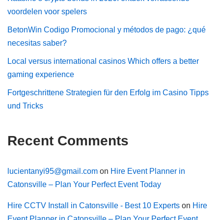
voordelen voor spelers
BetonWin Codigo Promocional y métodos de pago: ¿qué
necesitas saber?
Local versus international casinos Which offers a better
gaming experience
Fortgeschrittene Strategien für den Erfolg im Casino Tipps
und Tricks
Recent Comments
lucientanyi95@gmail.com
on
Hire Event Planner in
Catonsville – Plan Your Perfect Event Today
Hire CCTV Install in Catonsville - Best 10 Experts
on
Hire
Event Planner in Catonsville – Plan Your Perfect Event