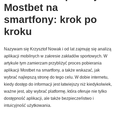
Mostbet na
smartfony: krok po
kroku
Nazywam się Krzysztof Nowak i od lat zajmuję się analizą
aplikacji mobilnych w zakresie zakładów sportowych. W
artykule tym zamierzam przybliżyć proces pobierania
aplikacji Mostbet na smartfony, a także wskazać, jak
wybrać najlepszą stronę do tego celu. W dobie internetu,
kiedy dostęp do informacji jest łatwiejszy niż kiedykolwiek,
ważne jest, aby wybrać platformę, która oferuje nie tylko
dostępność aplikacji, ale także bezpieczeństwo i
intuicyjność użytkowania.