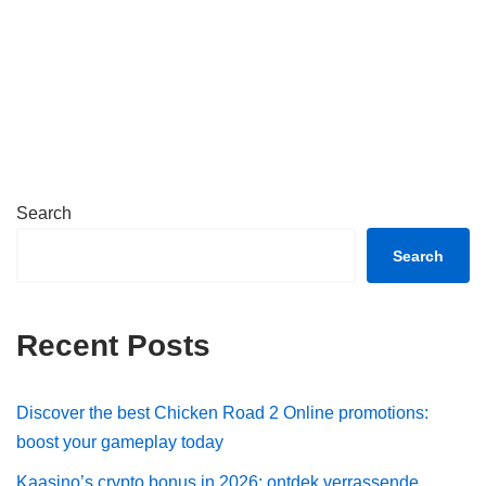
Search
Search
Recent Posts
Discover the best Chicken Road 2 Online promotions:
boost your gameplay today
Kaasino’s crypto bonus in 2026: ontdek verrassende