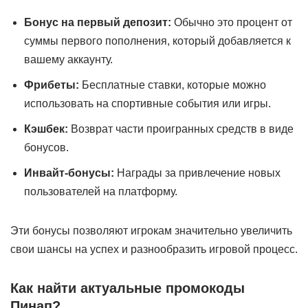
Бонус на первый депозит:
Обычно это процент от
суммы первого пополнения, который добавляется к
вашему аккаунту.
Фрибеты:
Бесплатные ставки, которые можно
использовать на спортивные события или игры.
Кэшбек:
Возврат части проигранных средств в виде
бонусов.
Инвайт-бонусы:
Награды за привлечение новых
пользователей на платформу.
Эти бонусы позволяют игрокам значительно увеличить
свои шансы на успех и разнообразить игровой процесс.
Как найти актуальные промокоды
Пинап?