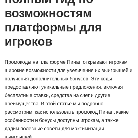
возможностям
платформы для
игроков
Промокоды на платформе Пинап открывают игрокам
широкие возможности для увеличения их выигрышей и
получения дополнительных бонусов. Эти коды
предоставляют уникальные предложения, включая
бесплатные ставки, средства на счет и другие
преимущества. В этой статье мы подробно
рассмотрим, как использовать промокод Пинап, какие
особенности и бонусы доступны игрокам, а также
дадим полезные советы для максимизации
выигрышей.