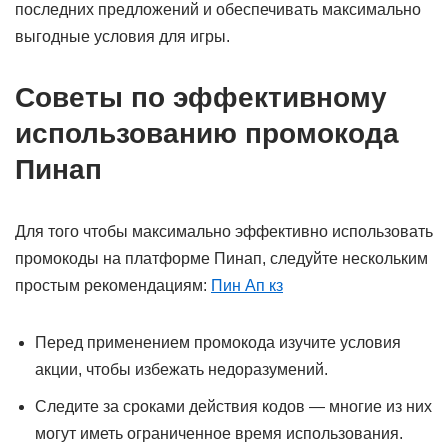
последних предложений и обеспечивать максимально
выгодные условия для игры.
Советы по эффективному
использованию промокода
Пинап
Для того чтобы максимально эффективно использовать
промокоды на платформе Пинап, следуйте нескольким
простым рекомендациям:
Пин Ап кз
Перед применением промокода изучите условия
акции, чтобы избежать недоразумений.
Следите за сроками действия кодов — многие из них
могут иметь ограниченное время использования.