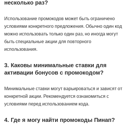
несколько раз?
Использование промокодов может быть ограничено
условиями конкретного предложения. Обычно один код
можно использовать только один раз, но иногда могут
быть специальные акции для повторного
использования.
3. Каковы минимальные ставки для
активации бонусов с промокодом?
Минимальные ставки могут варьироваться и зависят от
конкретной акции. Рекомендуется ознакомиться с
условиями перед использованием кода.
4. Где я могу найти промокоды Пинап?