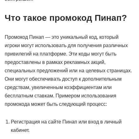
Что такое промокод Пинап?
Промокод Пинап — это уникальный код, который
игроки могут использовать для получения различных
привилегий на платформе. Эти коды могут быть
предоставлены в рамках рекламных акций,
специальных предложений или на целевых страницах.
Они могут обеспечивать доступ к дополнительным
средствам, увеличенным коэффициентам или
бесплатным ставкам. Примером использования
промокода может быть следующий процесс:
Регистрация на сайте Пинап или вход в личный
кабинет.