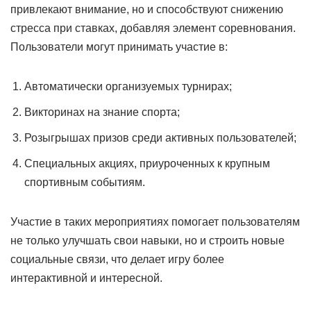
привлекают внимание, но и способствуют снижению
стресса при ставках, добавляя элемент соревнования.
Пользователи могут принимать участие в:
Автоматически организуемых турнирах;
Викторинах на знание спорта;
Розыгрышах призов среди активных пользователей;
Специальных акциях, приуроченных к крупным
спортивным событиям.
Участие в таких мероприятиях помогает пользователям
не только улучшать свои навыки, но и строить новые
социальные связи, что делает игру более
интерактивной и интересной.