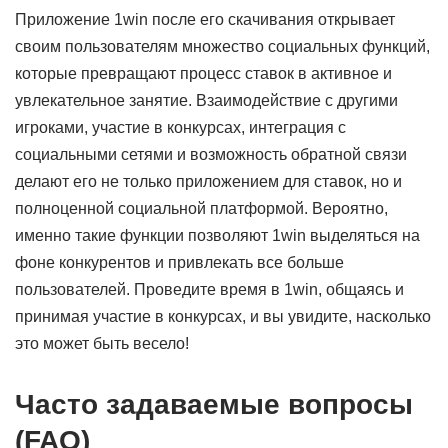
Приложение 1win после его скачивания открывает
своим пользователям множество социальных функций,
которые превращают процесс ставок в активное и
увлекательное занятие. Взаимодействие с другими
игроками, участие в конкурсах, интеграция с
социальными сетями и возможность обратной связи
делают его не только приложением для ставок, но и
полноценной социальной платформой. Вероятно,
именно такие функции позволяют 1win выделяться на
фоне конкурентов и привлекать все больше
пользователей. Проведите время в 1win, общаясь и
принимая участие в конкурсах, и вы увидите, насколько
это может быть весело!
Часто задаваемые вопросы
(FAQ)