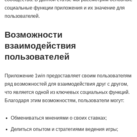
социальные функции приложения и их значение для
пользователей.
Возможности
взаимодействия
пользователей
Приложение 1win предоставляет своим пользователям
ряд возможностей для взаимодействия друг с другом,
что является одной из ключевых социальных функций.
Благодаря этим возможностям, пользователи могут:
Обмениваться мнениями о своих ставках;
Делиться опытом и стратегиями ведения игры;