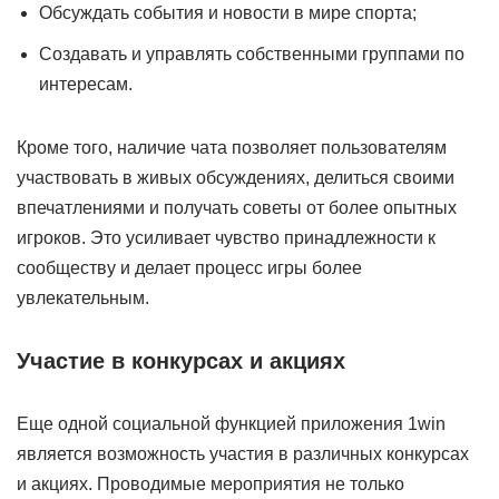
Обсуждать события и новости в мире спорта;
Создавать и управлять собственными группами по
интересам.
Кроме того, наличие чата позволяет пользователям
участвовать в живых обсуждениях, делиться своими
впечатлениями и получать советы от более опытных
игроков. Это усиливает чувство принадлежности к
сообществу и делает процесс игры более
увлекательным.
Участие в конкурсах и акциях
Еще одной социальной функцией приложения 1win
является возможность участия в различных конкурсах
и акциях. Проводимые мероприятия не только