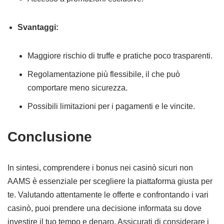
Svantaggi:
Maggiore rischio di truffe e pratiche poco trasparenti.
Regolamentazione più flessibile, il che può
comportare meno sicurezza.
Possibili limitazioni per i pagamenti e le vincite.
Conclusione
In sintesi, comprendere i bonus nei casinò sicuri non
AAMS è essenziale per scegliere la piattaforma giusta per
te. Valutando attentamente le offerte e confrontando i vari
casinò, puoi prendere una decisione informata su dove
investire il tuo tempo e denaro. Assicurati di considerare i