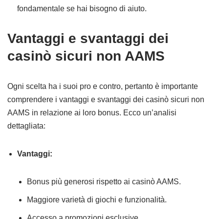
fondamentale se hai bisogno di aiuto.
Vantaggi e svantaggi dei
casinò sicuri non AAMS
Ogni scelta ha i suoi pro e contro, pertanto è importante
comprendere i vantaggi e svantaggi dei casinò sicuri non
AAMS in relazione ai loro bonus. Ecco un’analisi
dettagliata:
Vantaggi:
Bonus più generosi rispetto ai casinò AAMS.
Maggiore varietà di giochi e funzionalità.
Accesso a promozioni esclusive.