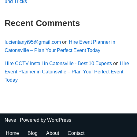
und Tricks
Recent Comments
lucientanyi95@gmail.com
on
Hire Event Planner in
Catonsville – Plan Your Perfect Event Today
Hire CCTV Install in Catonsville - Best 10 Experts
on
Hire
Event Planner in Catonsville – Plan Your Perfect Event
Today
Neve
| Powered by
WordPress
Home
Blog
About
Contact